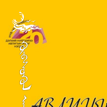
ᠬᠥᠪᠰᠦᠭᠦᠯ ᠠᠶᠢᠮᠠᠭ