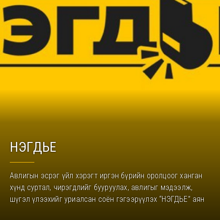
НЭГДЬЕ
Авлигын эсрэг үйл хэрэгт иргэн бүрийн оролцоог ханган
хүнд суртал, чирэгдлийг бууруулах, авлигыг мэдээлж,
шүгэл үлээхийг уриалсан соён гэгээрүүлэх “НЭГДЬЕ” аян