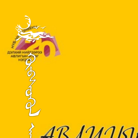
ᠬᠥᠪᠰᠦᠭᠦᠯ ᠠᠶᠢᠮᠠᠭ