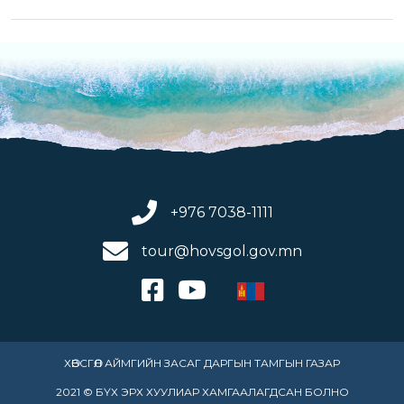
+976 7038-1111
tour@hovsgol.gov.mn
ХӨВСГӨЛ АЙМГИЙН ЗАСАГ ДАРГЫН ТАМГЫН ГАЗАР
2021 © БҮХ ЭРХ ХУУЛИАР ХАМГААЛАГДСАН БОЛНО