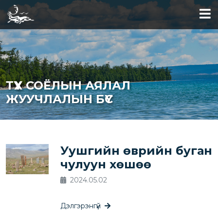
ТҮҮХ СОЁЛЫН АЯЛАЛ
ЖУУЧЛАЛЫН БҮС
Уушгийн өврийн буган
чулуун хөшөө
2024.05.02
Дэлгэрэнгүй