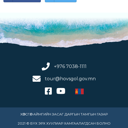
+976 7038-1111
tour@hovsgol.gov.mn
ХӨВСГӨЛ АЙМГИЙН ЗАСАГ ДАРГЫН ТАМГЫН ГАЗАР
2021 © БҮХ ЭРХ ХУУЛИАР ХАМГААЛАГДСАН БОЛНО