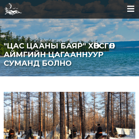
"ЦАС ЦААНЫ БАЯР" ХӨВСГӨЛ
АЙМГИЙН ЦАГААННУУР
СУМАНД БОЛНО