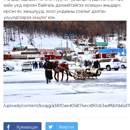
хийх үед хэрхэн байгаль дэлхийтэйгээ зохицон амьдарч
ирсэн ёс заншлууд, хоол ундааны соёлыг дэлгэн
үзүүлдгээрээ онцлог юм.
/uploads/content/boajg/a38f0aed05874ecd90cb3adf6bfda5d7
Хуваалцах
Жиргэх