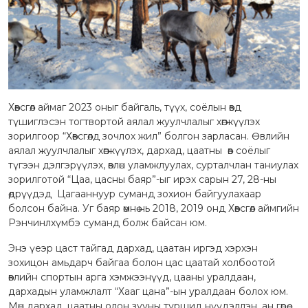
Хөвсгөл аймаг 2023 оныг байгаль, түүх, соёлын өвд
түшиглэсэн тогтвортой аялал жуулчлалыг хөгжүүлэх
зорилгоор “Хөвсгөлд зочлох жил” болгон зарласан. Өвлийн
аялал жуулчлалыг хөгжүүлэх, дархад, цаатны өв соёлыг
түгээн дэлгэрүүлэх, өвлөн уламжлуулах, сурталчлан таниулах
зорилготой “Цаа, цасны баяр”-ыг ирэх сарын 27, 28-ны
өдрүүдэд Цагааннуур суманд зохион байгуулахаар
болсон байна. Уг баяр өмнө нь 2018, 2019 онд Хөвсгөл аймгийн
Рэнчинлхүмбэ суманд болж байсан юм.
Энэ үеэр цаст тайгад дархад, цаатан иргэд хэрхэн
зохицон амьдарч байгаа болон цас цаатай холбоотой
өвлийн спортын арга хэмжээнүүд, цааны уралдаан,
дархадын уламжлалт “Хааг цана”-ын уралдаан болох юм.
Мөн дархад, цаатны олон зууны туршид нүүдэллэн, ан гөрөө