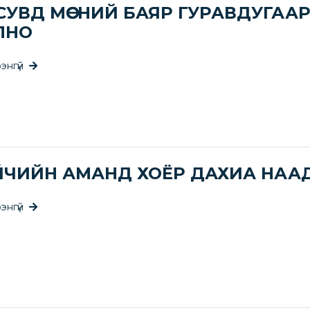
 СУВД МӨСНИЙ БАЯР ГУРАВДУГААР 
ЛНО
энгүй
ЙЧИЙН АМАНД ХОЁР ДАХИА НАА
энгүй