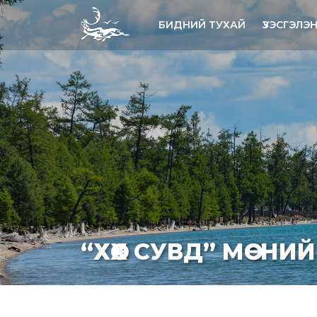
БИДНИЙ ТУХАЙ
ҮЗЭСГЭЛЭ
“ХӨХ СУВД” МӨСНИ