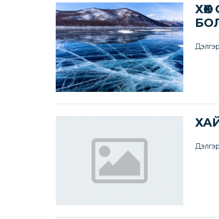
ХӨХ
БО
Дэлгэр
ХА
Дэлгэр