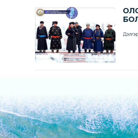
ОЛ
БО
Дэлгэр