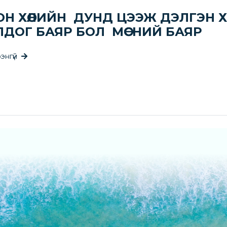
ОН ХӨЛИЙН ДУНД ЦЭЭЖ ДЭЛГЭН 
ЛДОГ БАЯР БОЛ МӨСНИЙ БАЯР
энгүй