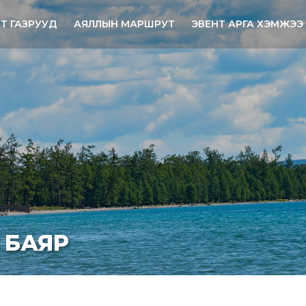
НТ ГАЗРУУД
АЯЛЛЫН МАРШРУТ
ЭВЕНТ АРГА ХЭМЖЭЭ
Й БАЯР