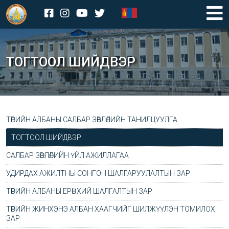
ТОГТООЛ ШИЙДВЭР
ТӨРИЙН АЛБАНЫ САЛБАР ЗӨВЛӨЛИЙН ТАНИЛЦУУЛГА
ТОГТООЛ ШИЙДВЭР
САЛБАР ЗӨВЛӨЛИЙН ҮЙЛ АЖИЛЛАГАА
УДИРДАХ АЖИЛТНЫ СОНГОН ШАЛГАРУУЛАЛТЫН ЗАР
ТӨРИЙН АЛБАНЫ ЕРӨНХИЙ ШАЛГАЛТЫН ЗАР
ТӨРИЙН ЖИНХЭНЭ АЛБАН ХААГЧИЙГ ШИЛЖҮҮЛЭН ТОМИЛОХ
ЗАР