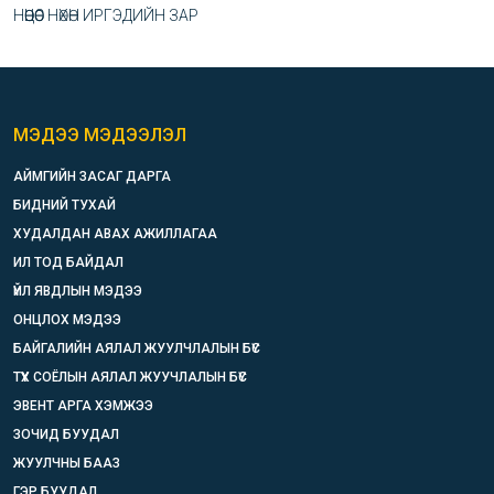
НӨӨЦӨӨС НӨХӨН ИРГЭДИЙН ЗАР
МЭДЭЭ МЭДЭЭЛЭЛ
АЙМГИЙН ЗАСАГ ДАРГА
БИДНИЙ ТУХАЙ
ХУДАЛДАН АВАХ АЖИЛЛАГАА
ИЛ ТОД БАЙДАЛ
ҮЙЛ ЯВДЛЫН МЭДЭЭ
ОНЦЛОХ МЭДЭЭ
БАЙГАЛИЙН АЯЛАЛ ЖУУЛЧЛАЛЫН БҮС
ТҮҮХ СОЁЛЫН АЯЛАЛ ЖУУЧЛАЛЫН БҮС
ЭВЕНТ АРГА ХЭМЖЭЭ
ЗОЧИД БУУДАЛ
ЖУУЛЧНЫ БААЗ
ГЭР БУУДАЛ