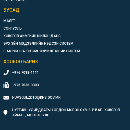
БУСАД
МАЯГТ
СОНГУУЛЬ
ХӨВСГӨЛ АЙМГИЙН ШИЛЭН ДАНС
ЭРХ ЗҮЙН МЭДЭЭЛЛИЙН НЭДСЭН СИСТЕМ
E-MONGOLIA ТӨРИЙН ҮЙЛЧИЛГЭЭНИЙ СИСТЕМ
ХОЛБОО БАРИХ
+976 7038-1111
+976 7038-3303
HUVSGULZDTG@KHS.GOV.MN
НУТГИЙН УДИРДЛАГЫН ОРДОН МӨРӨН СУМ 8-Р БАГ , ХӨВСГӨЛ
АЙМАГ , МОНГОЛ УЛС