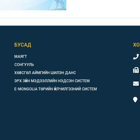
БУСАД
ХО
МАЯГТ
СОНГУУЛЬ
ХӨВСГӨЛ АЙМГИЙН ШИЛЭН ДАНС
ЭРХ ЗҮЙН МЭДЭЭЛЛИЙН НЭДСЭН СИСТЕМ
E-MONGOLIA ТӨРИЙН ҮЙЛЧИЛГЭЭНИЙ СИСТЕМ