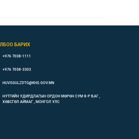
ЛБОО БАРИХ
+976 7038-1111
+976 7038-3303
HUVSGULZDTG@KHS.GOV.MN
НУТГИЙН УДИРДЛАГЫН ОРДОН МӨРӨН СУМ 8-Р БАГ ,
ХӨВСГӨЛ АЙМАГ , МОНГОЛ УЛС