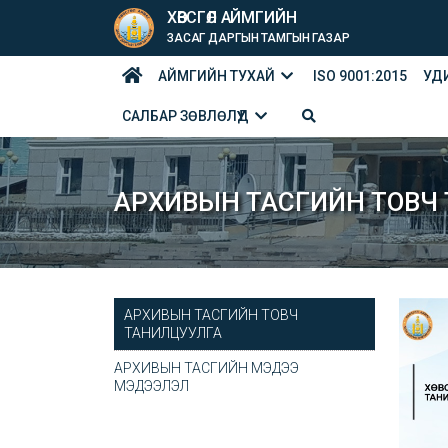
ХӨВСГӨЛ АЙМГИЙН
ЗАСАГ ДАРГЫН ТАМГЫН ГАЗАР
АЙМГИЙН ТУХАЙ
ISO 9001:2015
УД
САЛБАР ЗӨВЛӨЛҮҮД
АРХИВЫН ТАСГИЙН ТОВЧ
АРХИВЫН ТАСГИЙН ТОВЧ
ТАНИЛЦУУЛГА
АРХИВЫН ТАСГИЙН МЭДЭЭ
МЭДЭЭЛЭЛ