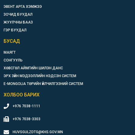
ЭВЕНТ АРГА ХЭМЖЭЭ
ЗОЧИД БУУДАЛ
ЖУУЛЧНЫ БААЗ
ГЭР БУУДАЛ
БУСАД
МАЯГТ
СОНГУУЛЬ
ХӨВСГӨЛ АЙМГИЙН ШИЛЭН ДАНС
ЭРХ ЗҮЙН МЭДЭЭЛЛИЙН НЭДСЭН СИСТЕМ
E-MONGOLIA ТӨРИЙН ҮЙЛЧИЛГЭЭНИЙ СИСТЕМ
ХОЛБОО БАРИХ
+976 7038-1111
+976 7038-3303
HUVSGULZDTG@KHS.GOV.MN