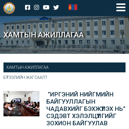
ХАМТЫН АЖИЛЛАГАА
ХАМТЫН АЖИЛЛАГАА
БҮТЭЭЛИЙН ЖАГСААЛТ
“ИРГЭНИЙ НИЙГМИЙН
БАЙГУУЛЛАГЫН
ЧАДАВХИЙГ БЭХЖҮҮЛЭХ НЬ”
СЭДЭВТ ХЭЛЭЛЦҮҮЛГИЙГ
ЗОХИОН БАЙГУУЛАВ