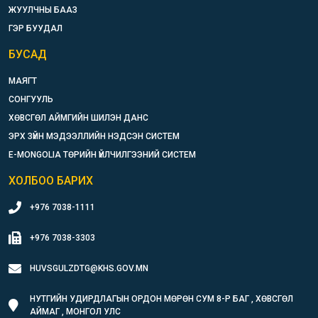
ЖУУЛЧНЫ БААЗ
ГЭР БУУДАЛ
БУСАД
МАЯГТ
СОНГУУЛЬ
ХӨВСГӨЛ АЙМГИЙН ШИЛЭН ДАНС
ЭРХ ЗҮЙН МЭДЭЭЛЛИЙН НЭДСЭН СИСТЕМ
E-MONGOLIA ТӨРИЙН ҮЙЛЧИЛГЭЭНИЙ СИСТЕМ
ХОЛБОО БАРИХ
+976 7038-1111
+976 7038-3303
HUVSGULZDTG@KHS.GOV.MN
НУТГИЙН УДИРДЛАГЫН ОРДОН МӨРӨН СУМ 8-Р БАГ , ХӨВСГӨЛ
АЙМАГ , МОНГОЛ УЛС