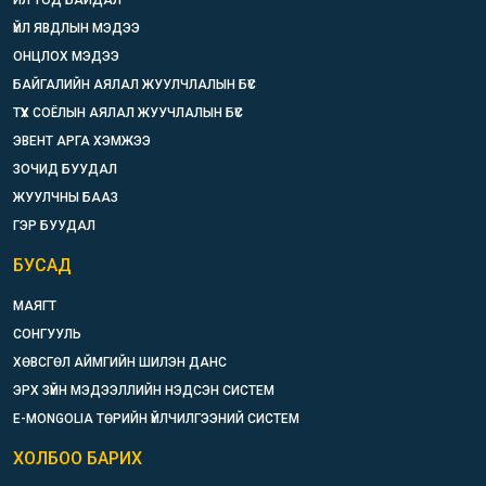
ИЛ ТОД БАЙДАЛ
ҮЙЛ ЯВДЛЫН МЭДЭЭ
ОНЦЛОХ МЭДЭЭ
БАЙГАЛИЙН АЯЛАЛ ЖУУЛЧЛАЛЫН БҮС
ТҮҮХ СОЁЛЫН АЯЛАЛ ЖУУЧЛАЛЫН БҮС
ЭВЕНТ АРГА ХЭМЖЭЭ
ЗОЧИД БУУДАЛ
ЖУУЛЧНЫ БААЗ
ГЭР БУУДАЛ
БУСАД
МАЯГТ
СОНГУУЛЬ
ХӨВСГӨЛ АЙМГИЙН ШИЛЭН ДАНС
ЭРХ ЗҮЙН МЭДЭЭЛЛИЙН НЭДСЭН СИСТЕМ
E-MONGOLIA ТӨРИЙН ҮЙЛЧИЛГЭЭНИЙ СИСТЕМ
ХОЛБОО БАРИХ