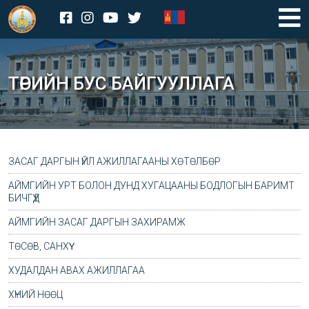
ТӨРИЙН БУС БАЙГУУЛЛАГА
ЗАСАГ ДАРГЫН ҮЙЛ АЖИЛЛАГААНЫ ХӨТӨЛБӨР
АЙМГИЙН УРТ БОЛОН ДУНД ХУГАЦААНЫ БОДЛОГЫН БАРИМТ
БИЧГҮҮД
АЙМГИЙН ЗАСАГ ДАРГЫН ЗАХИРАМЖ
ТӨСӨВ, САНХҮҮ
ХУДАЛДАН АВАХ АЖИЛЛАГАА
ТЕНДЕРИЙН УРИЛГА
ХҮНИЙ НӨӨЦ