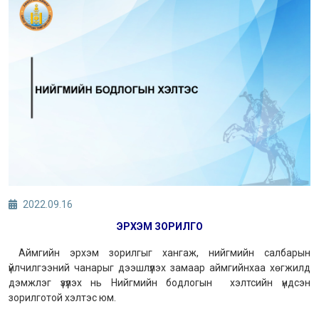
2022.09.16
ЭРХЭМ ЗОРИЛГО
Аймгийн эрхэм зорилгыг хангаж, нийгмийн салбарын
үйлчилгээний чанарыг дээшлүүлэх замаар аймгийнхаа хөгжилд
дэмжлэг үзүүлэх нь Нийгмийн бодлогын хэлтсийн үндсэн
зорилготой хэлтэс юм.