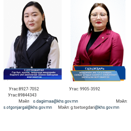
Утас:8927-7052 Утас: 9905-3592
Утас:89844343
Мэйл
o.dagiimaa@khs.gov.mn
Мэйл:
s.otgonjargal@khs.gov.mn
Мэйл: g.tsetsegdari
@khs.gov.mn