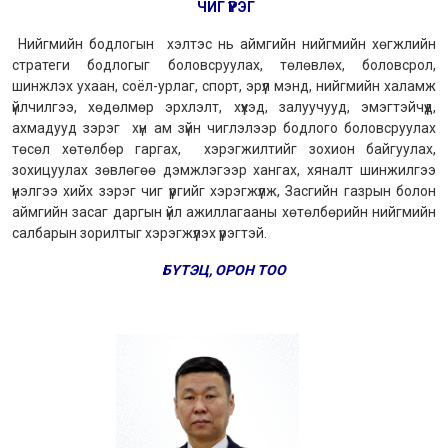
ЧИГ ҮҮРЭГ
Нийгмийн бодлогын хэлтэс нь аймгийн нийгмийн хөгжлийн
стратеги бодлогыг боловсруулах, төлөвлөх, боловсрол,
шинжлэх ухаан, соёл-урлаг, спорт, эрүүл мэнд, нийгмийн халамж
үйлчилгээ, хөдөлмөр эрхлэлт, хүүхэд, залуучууд, эмэгтэйчүүд,
ахмадууд зэрэг хүн ам зүйн чиглэлээр бодлого боловсруулах
төсөл хөтөлбөр гаргах, хэрэгжилтийг зохион байгуулах,
зохицуулах зөвлөгөө дэмжлэгээр хангах, хяналт шинжилгээ
үнэлгээ хийх зэрэг чиг үүргийг хэрэгжүүлж, Засгийн газрын болон
аймгийн засаг даргын үйл ажиллагааны хөтөлбөрийн нийгмийн
салбарын зорилтыг хэрэгжүүлэх үүрэгтэй.
БҮТЭЦ, ОРОН ТОО