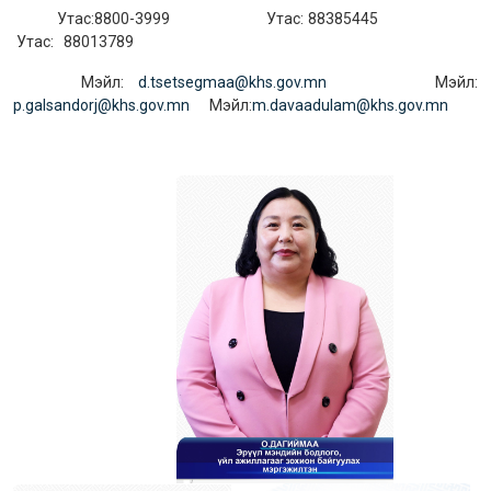
Утас:8800-3999 Утас: 88385445
Утас: 88013789
Мэйл:
d.tsetsegmaa@khs.gov.mn
Мэйл:
p.galsandorj@khs.gov.mn
Мэйл:
m.davaadulam@khs.gov.mn