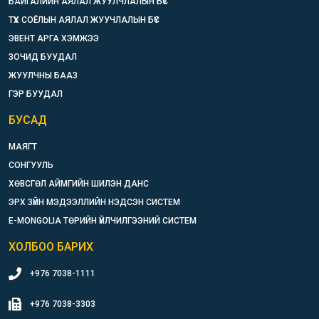
БАЙГАЛИЙН АЯЛАЛ ЖУУЛЧЛАЛЫН БҮС
ТҮҮХ СОЁЛЫН АЯЛАЛ ЖУУЧЛАЛЫН БҮС
ЭВЕНТ АРГА ХЭМЖЭЭ
ЗОЧИД БУУДАЛ
ЖУУЛЧНЫ БААЗ
ГЭР БУУДАЛ
БУСАД
МАЯГТ
СОНГУУЛЬ
ХӨВСГӨЛ АЙМГИЙН ШИЛЭН ДАНС
ЭРХ ЗҮЙН МЭДЭЭЛЛИЙН НЭДСЭН СИСТЕМ
E-MONGOLIA ТӨРИЙН ҮЙЛЧИЛГЭЭНИЙ СИСТЕМ
ХОЛБОО БАРИХ
+976 7038-1111
+976 7038-3303