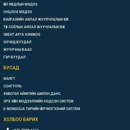
ҮЙЛ ЯВДЛЫН МЭДЭЭ
ОНЦЛОХ МЭДЭЭ
БАЙГАЛИЙН АЯЛАЛ ЖУУЛЧЛАЛЫН БҮС
ТҮҮХ СОЁЛЫН АЯЛАЛ ЖУУЧЛАЛЫН БҮС
ЭВЕНТ АРГА ХЭМЖЭЭ
ЗОЧИД БУУДАЛ
ЖУУЛЧНЫ БААЗ
ГЭР БУУДАЛ
БУСАД
МАЯГТ
СОНГУУЛЬ
ХӨВСГӨЛ АЙМГИЙН ШИЛЭН ДАНС
ЭРХ ЗҮЙН МЭДЭЭЛЛИЙН НЭДСЭН СИСТЕМ
E-MONGOLIA ТӨРИЙН ҮЙЛЧИЛГЭЭНИЙ СИСТЕМ
ХОЛБОО БАРИХ