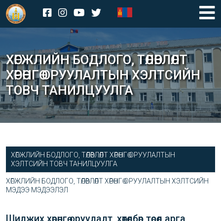
ХӨГЖЛИЙН БОДЛОГО, ТӨЛӨВЛӨЛТ
ХӨРӨНГӨ ОРУУЛАЛТЫН ХЭЛТСИЙН
ТОВЧ ТАНИЛЦУУЛГА
ХӨГЖЛИЙН БОДЛОГО, ТӨЛӨВЛӨЛТ ХӨРӨНГӨ ОРУУЛАЛТЫН
ХЭЛТСИЙН ТОВЧ ТАНИЛЦУУЛГА
ХӨГЖЛИЙН БОДЛОГО, ТӨЛӨВЛӨЛТ ХӨРӨНГӨ ОРУУЛАЛТЫН ХЭЛТСИЙН
МЭДЭЭ МЭДЭЭЛЭЛ
Шилжих хөрөнгө оруулалт, хөтөлбөр төсөл арга