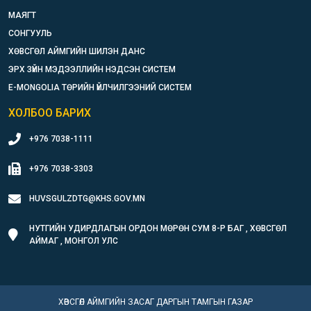
МАЯГТ
СОНГУУЛЬ
ХӨВСГӨЛ АЙМГИЙН ШИЛЭН ДАНС
ЭРХ ЗҮЙН МЭДЭЭЛЛИЙН НЭДСЭН СИСТЕМ
E-MONGOLIA ТӨРИЙН ҮЙЛЧИЛГЭЭНИЙ СИСТЕМ
ХОЛБОО БАРИХ
+976 7038-1111
+976 7038-3303
HUVSGULZDTG@KHS.GOV.MN
НУТГИЙН УДИРДЛАГЫН ОРДОН МӨРӨН СУМ 8-Р БАГ , ХӨВСГӨЛ
АЙМАГ , МОНГОЛ УЛС
ХӨВСГӨЛ АЙМГИЙН ЗАСАГ ДАРГЫН ТАМГЫН ГАЗАР