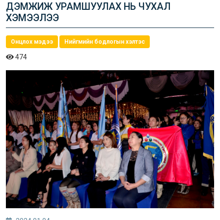
ДЭМЖИЖ УРАМШУУЛАХ НЬ ЧУХАЛ
ХЭМЭЭЛЭЭ
Онцлох мэдээ
Нийгмийн бодлогын хэлтэс
474