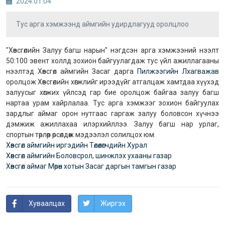
2024.01.04
Тус арга хэмжээнд аймгийн удирдлагууд оролцлоо
"Хөвсгөлийн Залуу багш нарын" нэгдсэн арга хэмжээний нээлт
50:100 эвент холлд зохион байгуулагдаж тус үйл ажиллагааны
нээлтэд Хөвсгөл аймгийн Засаг дарга
Пилжээгийн Лхагважав
оролцож Хөвсгөлийн хөгжлийг ирээдүйг атгалцаж хамтдаа хүүхэд
залуусыг хөгжих үйлсэд гар бие оролцож байгаа залуу багш
нартаа урам хайрлалаа. Тус арга хэмжээг зохион байгуулах
зардлыг аймаг орон нутгаас гаргаж залуу боловсон хүчнээ
дэмжиж ажиллахаа илэрхийллээ. Залуу багш нар урлаг,
спортын төрлөөр өрсөлдөж мэдээлэл солилцох юм.
Хөвсгөл аймгийн иргэдийн Төлөөлөгчдийн Хурал
Хөвсгөл аймгийн Боловсрол, шинжлэх ухааны газар
Хөвсгөл аймаг Мөрөн хотын Засаг даргын тамгын газар
Хуваалцах
Жиргэх