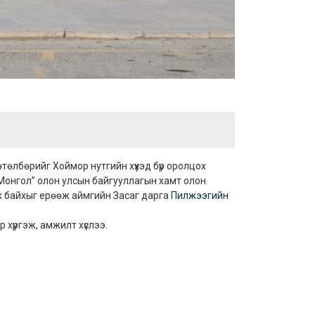
өтөлбөрийг Хоймор нутгийн хүүхэд бүр оролцох
Монгол” олон улсын байгууллагын хамт олон
иж байхыг ерөөж аймгийн Засаг дарга
Пилжээгийн
 хүргэж, амжилт хүслээ.