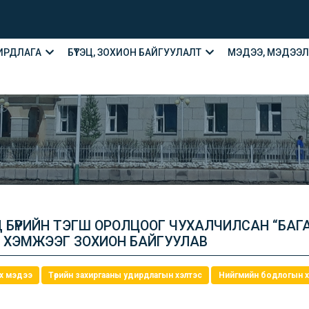
ИРДЛАГА
БҮТЭЦ, ЗОХИОН БАЙГУУЛАЛТ
МЭДЭЭ, МЭДЭЭ
ЭД БҮРИЙН ТЭГШ ОРОЛЦООГ ЧУХАЛЧИЛСАН “БАГ
 ХЭМЖЭЭГ ЗОХИОН БАЙГУУЛАВ
х мэдээ
Төрийн захиргааны удирдлагын хэлтэс
Нийгмийн бодлогын х