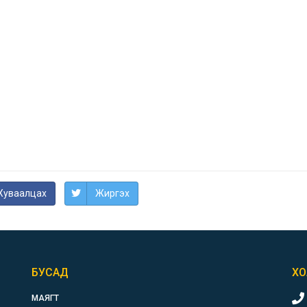
Хуваалцах
Жиргэх
БУСАД
ХО
МАЯГТ