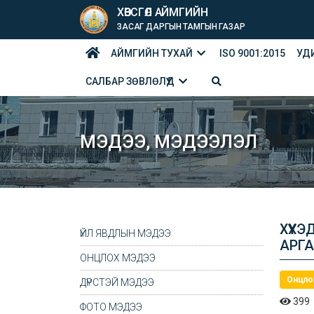
ХӨВСГӨЛ АЙМГИЙН
ЗАСАГ ДАРГЫН ТАМГЫН ГАЗАР
АЙМГИЙН ТУХАЙ
ISO 9001:2015
УД
САЛБАР ЗӨВЛӨЛҮҮД
МЭДЭЭ, МЭДЭЭЛЭЛ
ХҮҮХ
ҮЙЛ ЯВДЛЫН МЭДЭЭ
АРГА
ОНЦЛОХ МЭДЭЭ
Онцло
ДҮРСТЭЙ МЭДЭЭ
399
ФОТО МЭДЭЭ