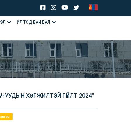
ЛЭЛ
ИЛ ТОД БАЙДАЛ
АЧУУДЫН ХӨГЖИЛТЭЙ ГҮЙЛТ 2024”
элтэс