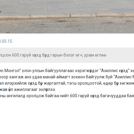
.05.15
цсон 600 гаруй хүүхэд бүрд гарын бэлэг өгч, урам өглөө
с Монгол” олон улсын байгууллагаас хэрэгжүүлдэг “Ахиллис хүүхэд” х
оор хангаж анх удаа манай аймагт зохион байгуулж буй “Ахиллис 
л илэрхийлж хүүхэд бүр жаргалтай, тэгш оролцоотой, өдөр бүр хөгж
ажав
үйл ажиллагааг эхлүүллээ.
ны ангилалд оролцож байгаа нийт 600 гаруй хүүхэд багачууддаа баяр