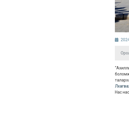
2024
Орол
“Ахилли
боломж
таларха
Лхагв
Нас нас