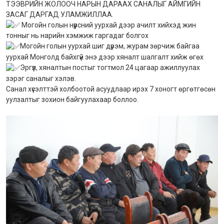
ТЭЭВРИЙН ЖОЛООЧ НАРЫН ДАРААХ САНАЛЫГ АЙМГИЙН
ЗАСАГ ДАРГАД УЛАМЖИЛЛАА.
Могойн голын нүүрсний уурхай дээр ачилт хийхэд жин
тонныг нь нарийн хэмжиж гаргадаг болгох
Могойн голын уурхай шиг дүрэм, журам зөрчиж байгаа
уурхай Монголд байхгүй энэ дээр хяналт шалгалт хийж өгөх
Эргүүл, хяналтын постыг тогтмол 24 цагаар ажиллуулах
зэрэг саналыг хэлэв.
Санал хүсэлттэй холбоотой асуудлаар ирэх 7 хоногт өргөтгөсөн
уулзалтыг зохион байгуулахаар боллоо.