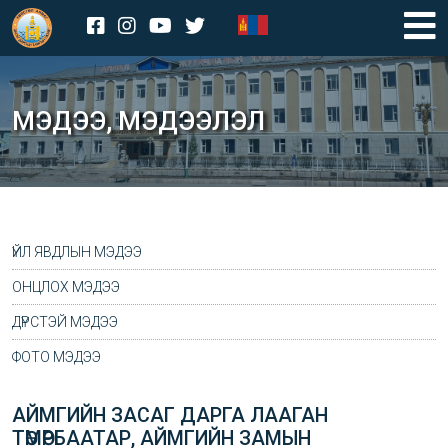
МЭДЭЭ, МЭДЭЭЛЭЛ
ҮЙЛ ЯВДЛЫН МЭДЭЭ
ОНЦЛОХ МЭДЭЭ
ДҮРСТЭЙ МЭДЭЭ
ФОТО МЭДЭЭ
АЙМГИЙН ЗАСАГ ДАРГА ЛААГАН
ТӨМӨРБААТАР, АЙМГИЙН ЗАМЫН