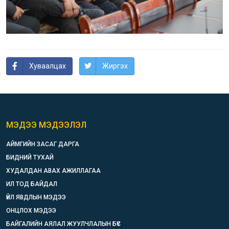
Хуваалцах
Жиргэх
МЭДЭЭ МЭДЭЭЛЭЛ
АЙМГИЙН ЗАСАГ ДАРГА
БИДНИЙ ТУХАЙ
ХУДАЛДАН АВАХ АЖИЛЛАГАА
ИЛ ТОД БАЙДАЛ
ҮЙЛ ЯВДЛЫН МЭДЭЭ
ОНЦЛОХ МЭДЭЭ
БАЙГАЛИЙН АЯЛАЛ ЖУУЛЧЛАЛЫН БҮС