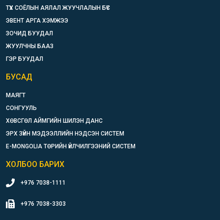
ТҮҮХ СОЁЛЫН АЯЛАЛ ЖУУЧЛАЛЫН БҮС
ЭВЕНТ АРГА ХЭМЖЭЭ
ЗОЧИД БУУДАЛ
ЖУУЛЧНЫ БААЗ
ГЭР БУУДАЛ
БУСАД
МАЯГТ
СОНГУУЛЬ
ХӨВСГӨЛ АЙМГИЙН ШИЛЭН ДАНС
ЭРХ ЗҮЙН МЭДЭЭЛЛИЙН НЭДСЭН СИСТЕМ
E-MONGOLIA ТӨРИЙН ҮЙЛЧИЛГЭЭНИЙ СИСТЕМ
ХОЛБОО БАРИХ
+976 7038-1111
+976 7038-3303