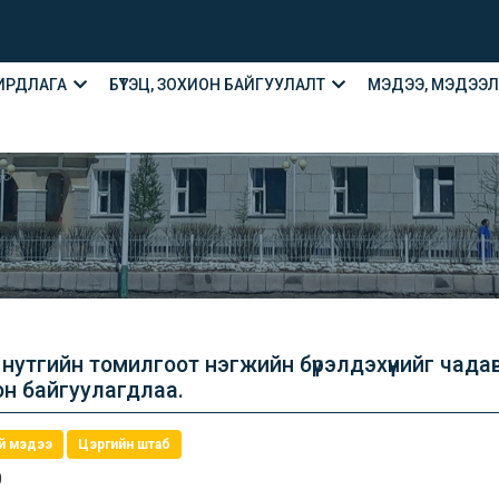
ИРДЛАГА
БҮТЭЦ, ЗОХИОН БАЙГУУЛАЛТ
МЭДЭЭ, МЭДЭЭ
 нутгийн томилгоот нэгжийн бүрэлдэхүүнийг чад
он байгуулагдлаа.
эй мэдээ
Цэргийн штаб
0