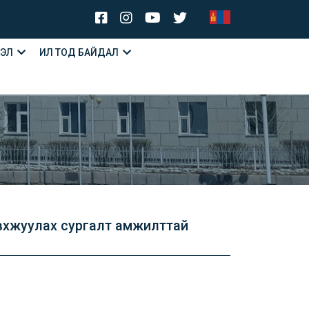
ЛЭЛ
ИЛ ТОД БАЙДАЛ
авхжуулах сургалт амжилттай