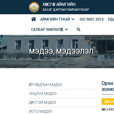
ХӨВСГӨЛ АЙМГИЙН
ЗАСАГ ДАРГЫН ТАМГЫН ГАЗАР
АЙМГИЙН ТУХАЙ
ISO 9001:2015
УД
САЛБАР ЗӨВЛӨЛҮҮД
МЭДЭЭ, МЭДЭЭЛЭЛ
Орон
ҮЙЛ ЯВДЛЫН МЭДЭЭ
зохи
ОНЦЛОХ МЭДЭЭ
Дүрст
ДҮРСТЭЙ МЭДЭЭ
648
ФОТО МЭДЭЭ