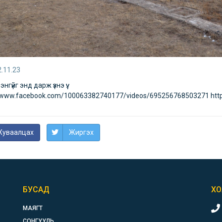
.11.23
нгүйг энд дарж үзнэ үү:
//www.facebook.com/100063382740177/videos/695256768503271
htt
Хуваалцах
Жиргэх
БУСАД
ХО
МАЯГТ
СОНГУУЛЬ