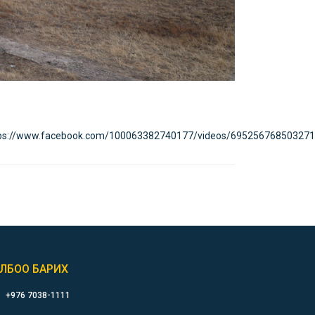
ps://www.facebook.com/100063382740177/videos/695256768503271
ЛБОО БАРИХ
+976 7038-1111