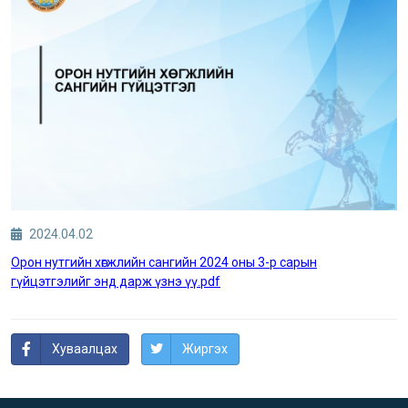
2024.04.02
Орон нутгийн хөгжлийн сангийн 2024 оны 3-р сарын
гүйцэтгэлийг энд дарж үзнэ үү.pdf
Хуваалцах
Жиргэх