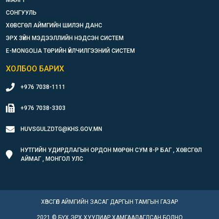
СОНГУУЛЬ
ХӨВСГӨЛ АЙМГИЙН ШИЛЭН ДАНС
ЭРХ ЗҮЙН МЭДЭЭЛЛИЙН НЭДСЭН СИСТЕМ
E-MONGOLIA ТӨРИЙН ҮЙЛЧИЛГЭЭНИЙ СИСТЕМ
ХОЛБОО БАРИХ
+976 7038-1111
+976 7038-3303
HUVSGULZDTG@KHS.GOV.MN
НУТГИЙН УДИРДЛАГЫН ОРДОН МӨРӨН СУМ 8-Р БАГ , ХӨВСГӨЛ
АЙМАГ , МОНГОЛ УЛС
ХӨВСГӨЛ АЙМГИЙН ЗАСАГ ДАРГЫН ТАМГЫН ГАЗАР
2021 © БҮХ ЭРХ ХУУЛИАР ХАМГААЛАГДСАН БОЛНО