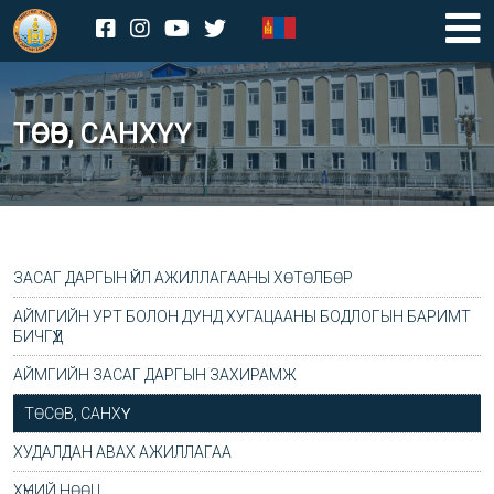
ТӨСӨВ, САНХҮҮ
ЗАСАГ ДАРГЫН ҮЙЛ АЖИЛЛАГААНЫ ХӨТӨЛБӨР
АЙМГИЙН УРТ БОЛОН ДУНД ХУГАЦААНЫ БОДЛОГЫН БАРИМТ
БИЧГҮҮД
АЙМГИЙН ЗАСАГ ДАРГЫН ЗАХИРАМЖ
ТӨСӨВ, САНХҮҮ
ХУДАЛДАН АВАХ АЖИЛЛАГАА
ТЕНДЕРИЙН УРИЛГА
ХҮНИЙ НӨӨЦ