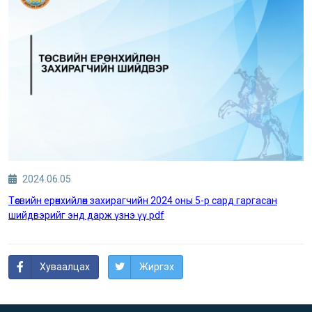
2024.06.05
Төсвийн ерөнхийлөн захирагчийн 2024 оны 5-р сард гаргасан
шийдвэрийг энд дарж үзнэ үү.pdf
Хуваалцах
Жиргэх