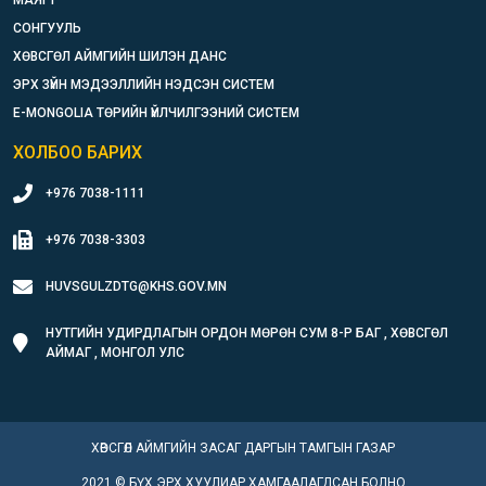
СОНГУУЛЬ
ХӨВСГӨЛ АЙМГИЙН ШИЛЭН ДАНС
ЭРХ ЗҮЙН МЭДЭЭЛЛИЙН НЭДСЭН СИСТЕМ
E-MONGOLIA ТӨРИЙН ҮЙЛЧИЛГЭЭНИЙ СИСТЕМ
ХОЛБОО БАРИХ
+976 7038-1111
+976 7038-3303
HUVSGULZDTG@KHS.GOV.MN
НУТГИЙН УДИРДЛАГЫН ОРДОН МӨРӨН СУМ 8-Р БАГ , ХӨВСГӨЛ
АЙМАГ , МОНГОЛ УЛС
ХӨВСГӨЛ АЙМГИЙН ЗАСАГ ДАРГЫН ТАМГЫН ГАЗАР
2021 © БҮХ ЭРХ ХУУЛИАР ХАМГААЛАГДСАН БОЛНО