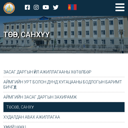
ТӨСӨВ, САНХҮҮ
ЗАСАГ ДАРГЫН ҮЙЛ АЖИЛЛАГААНЫ ХӨТӨЛБӨР
АЙМГИЙН УРТ БОЛОН ДУНД ХУГАЦААНЫ БОДЛОГЫН БАРИМТ
БИЧГҮҮД
АЙМГИЙН ЗАСАГ ДАРГЫН ЗАХИРАМЖ
ТӨСӨВ, САНХҮҮ
ХУДАЛДАН АВАХ АЖИЛЛАГАА
ТЕНДЕРИЙН УРИЛГА
ХҮНИЙ НӨӨЦ