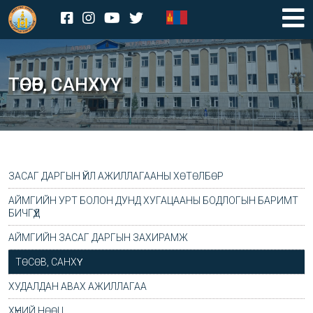
ТӨСӨВ, САНХҮҮ
ЗАСАГ ДАРГЫН ҮЙЛ АЖИЛЛАГААНЫ ХӨТӨЛБӨР
АЙМГИЙН УРТ БОЛОН ДУНД ХУГАЦААНЫ БОДЛОГЫН БАРИМТ
БИЧГҮҮД
АЙМГИЙН ЗАСАГ ДАРГЫН ЗАХИРАМЖ
ТӨСӨВ, САНХҮҮ
ХУДАЛДАН АВАХ АЖИЛЛАГАА
ТЕНДЕРИЙН УРИЛГА
ХҮНИЙ НӨӨЦ