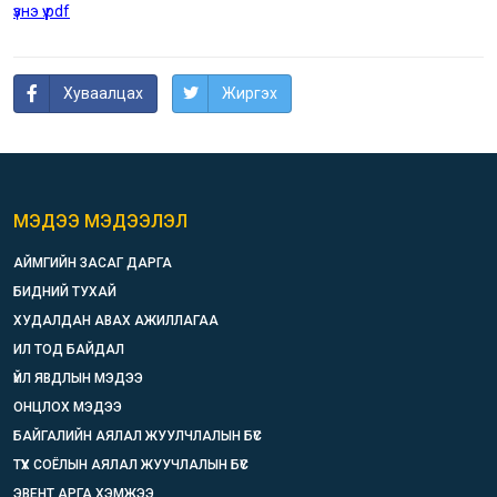
үзнэ үү.pdf
Хуваалцах
Жиргэх
МЭДЭЭ МЭДЭЭЛЭЛ
АЙМГИЙН ЗАСАГ ДАРГА
БИДНИЙ ТУХАЙ
ХУДАЛДАН АВАХ АЖИЛЛАГАА
ИЛ ТОД БАЙДАЛ
ҮЙЛ ЯВДЛЫН МЭДЭЭ
ОНЦЛОХ МЭДЭЭ
БАЙГАЛИЙН АЯЛАЛ ЖУУЛЧЛАЛЫН БҮС
ТҮҮХ СОЁЛЫН АЯЛАЛ ЖУУЧЛАЛЫН БҮС
ЭВЕНТ АРГА ХЭМЖЭЭ