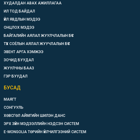
ХУДАЛДАН АВАХ АЖИЛЛАГАА
ИЛ ТОД БАЙДАЛ
ҮЙЛ ЯВДЛЫН МЭДЭЭ
ОНЦЛОХ МЭДЭЭ
БАЙГАЛИЙН АЯЛАЛ ЖУУЛЧЛАЛЫН БҮС
ТҮҮХ СОЁЛЫН АЯЛАЛ ЖУУЧЛАЛЫН БҮС
ЭВЕНТ АРГА ХЭМЖЭЭ
ЗОЧИД БУУДАЛ
ЖУУЛЧНЫ БААЗ
ГЭР БУУДАЛ
БУСАД
МАЯГТ
СОНГУУЛЬ
ХӨВСГӨЛ АЙМГИЙН ШИЛЭН ДАНС
ЭРХ ЗҮЙН МЭДЭЭЛЛИЙН НЭДСЭН СИСТЕМ
E-MONGOLIA ТӨРИЙН ҮЙЛЧИЛГЭЭНИЙ СИСТЕМ