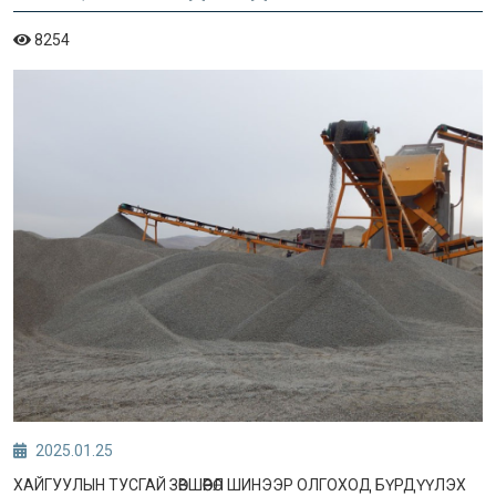
8254
2025.01.25
ХАЙГУУЛЫН ТУСГАЙ ЗӨВШӨӨРӨЛ ШИНЭЭР ОЛГОХОД БҮРДҮҮЛЭХ