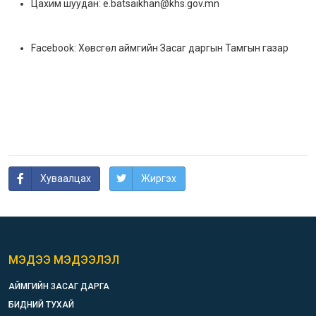
Цахим шуудан: e.batsaikhan@khs.gov.mn
Facebook: Хөвсгөл аймгийн Засаг даргын Тамгын газар
Хуваалцах
Жиргэх
МЭДЭЭ МЭДЭЭЛЭЛ
АЙМГИЙН ЗАСАГ ДАРГА
БИДНИЙ ТУХАЙ