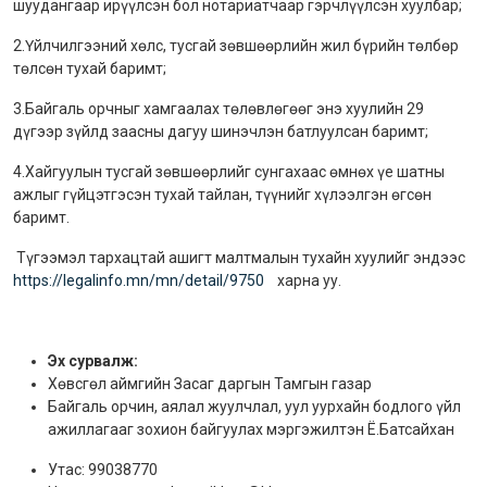
шуудангаар ирүүлсэн бол нотариатчаар гэрчлүүлсэн хуулбар;
2.Үйлчилгээний хөлс, тусгай зөвшөөрлийн жил бүрийн төлбөр
төлсөн тухай баримт;
3.Байгаль орчныг хамгаалах төлөвлөгөөг энэ хуулийн 29
дүгээр зүйлд заасны дагуу шинэчлэн батлуулсан баримт;
4.Хайгуулын тусгай зөвшөөрлийг сунгахаас өмнөх үе шатны
ажлыг гүйцэтгэсэн тухай тайлан, түүнийг хүлээлгэн өгсөн
баримт.
Түгээмэл тархацтай ашигт малтмалын тухайн хуулийг эндээс
https://legalinfo.mn/mn/detail/9750
харна уу.
Эх сурвалж:
Хөвсгөл аймгийн Засаг даргын Тамгын газар
Байгаль орчин, аялал жуулчлал, уул уурхайн бодлого үйл
ажиллагааг зохион байгуулах мэргэжилтэн Ё.Батсайхан
Утас: 99038770