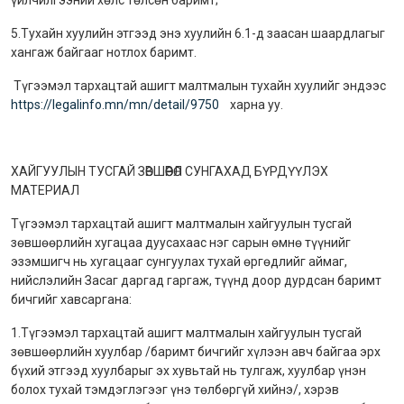
үйлчилгээний хөлс төлсөн баримт;
5.Тухайн хуулийн этгээд энэ хуулийн 6.1-д заасан шаардлагыг
хангаж байгааг нотлох баримт.
Түгээмэл тархацтай ашигт малтмалын тухайн хуулийг эндээс
https://legalinfo.mn/mn/detail/9750
харна уу.
ХАЙГУУЛЫН ТУСГАЙ ЗӨВШӨӨРӨЛ СУНГАХАД БҮРДҮҮЛЭХ
МАТЕРИАЛ
Түгээмэл тархацтай ашигт малтмалын хайгуулын тусгай
зөвшөөрлийн хугацаа дуусахаас нэг сарын өмнө түүнийг
эзэмшигч нь хугацааг сунгуулах тухай өргөдлийг аймаг,
нийслэлийн Засаг даргад гаргаж, түүнд доор дурдсан баримт
бичгийг хавсаргана:
1.Түгээмэл тархацтай ашигт малтмалын хайгуулын тусгай
зөвшөөрлийн хуулбар /баримт бичгийг хүлээн авч байгаа эрх
бүхий этгээд хуулбарыг эх хувьтай нь тулгаж, хуулбар үнэн
болох тухай тэмдэглэгээг үнэ төлбөргүй хийнэ/, хэрэв