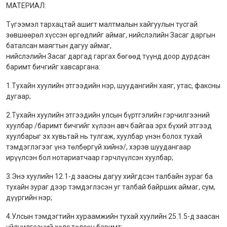
МАТЕРИАЛ:
Түгээмэл тархацтай ашигт малтмалын хайгуулын тусгай
зөвшөөрөл хүссэн өргөдлийг аймаг, нийслэлийн Засаг даргын
баталсан маягтын дагуу аймаг,
нийслэлийн Засаг даргад гаргах бөгөөд түүнд доор дурдсан
баримт бичгийг хавсаргана:
1.Тухайн хуулийн этгээдийн нэр, шуудангийн хаяг, утас, факсны
дугаар;
2.Тухайн хуулийн этгээдийн улсын бүртгэлийн гэрчилгээний
хуулбар /баримт бичгийг хүлээн авч байгаа эрх бүхий этгээд
хуулбарыг эх хувьтай нь тулгаж, хуулбар үнэн болох тухай
тэмдэглэгээг үнэ төлбөргүй хийнэ/, хэрэв шуудангаар
ирүүлсэн бол нотариатчаар гэрчлүүлсэн хуулбар;
3.Энэ хуулийн 12.1-д заасны дагуу хийгдсэн талбайн зураг ба
тухайн зураг дээр тэмдэглэсэн уг талбай байрших аймаг, сум,
дүүргийн нэр;
4.Улсын тэмдэгтийн хураамжийн тухай хуулийн 25.1.5-д заасан