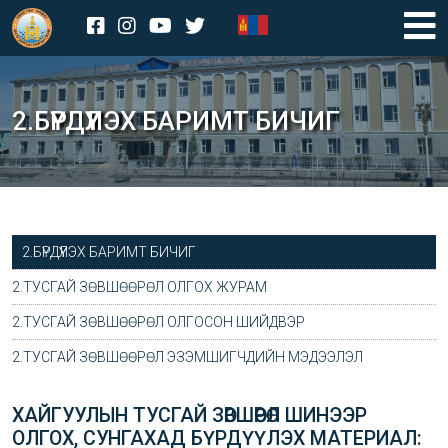
2.БҮРДҮҮЛЭХ БАРИМТ БИЧИГ
2.БҮРДҮҮЛЭХ БАРИМТ БИЧИГ
2.ТУСГАЙ ЗӨВШӨӨРӨЛ ОЛГОХ ЖУРАМ
2.ТУСГАЙ ЗӨВШӨӨРӨЛ ОЛГОСОН ШИЙДВЭР
2.ТУСГАЙ ЗӨВШӨӨРӨЛ ЭЗЭМШИГЧДИЙН МЭДЭЭЛЭЛ
ХАЙГУУЛЫН ТУСГАЙ ЗӨВШӨӨРӨЛ ШИНЭЭР
ОЛГОХ, СУНГАХАД БҮРДҮҮЛЭХ МАТЕРИАЛ: